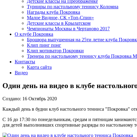
Детские классы на Преображенке
Турниры по настольному теннису Коломна
Награды клуба Покровка
Малое Видное, СК «Топ-Спин»
Детские классы в Крылатском
Чемпионаты Москвы в Чертаново 2017
О клубе Покровка
Брошюра выпущенная на 25ти летие клуба Покровк
Клип пинг понг
Клип мотиватор Покровки
Тренера по настольному теннису клуба Покровка М
Контакты
Карта сайта
Видео
Один день на видео в клубе настольног
Создано: 16 Октябрь 2020
Каждый день в будни клуб настольного тенниса "Покровка" отк
С 16 до 17:30 по понедельникам, средам и пятницам занимаютс
для детей выполнивших спортивные разряды по настольному т