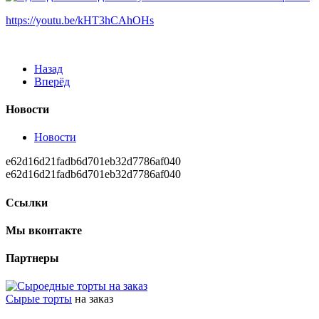
https://youtu.be/kHT3hCAhOHs
Назад
Вперёд
Новости
Новости
e62d16d21fadb6d701eb32d7786af040
e62d16d21fadb6d701eb32d7786af040
Ссылки
Мы вконтакте
Партнеры
Сырые торты
на заказ