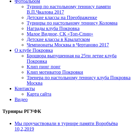
Фотоальбом
Турнир по настольному теннису памяти
В.П.Чкалова 2017
Детские классы на Преображенке
Турниры по настольному теннису Коломна
Награды клуба Покровка
Малое Видное, СК «Топ-Спин»
Детские классы в Крылатском
Чемпионаты Москвы в Чертаново 2017
О клубе Покровка
Брошюра выпущенная на 25ти летие клуба
Покровка
Клип пинг понг
Клип мотиватор Покровки
Тренера по настольному теннису клуба Покровка
Москва
Контакты
Карта сайта
Видео
Турниры РГУФК
Мы проучаствовали в турнире памяти Воробъёва
10,2,2019