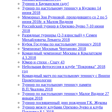
Турнир в Бауманском саду!
Турнир по настольному теннису в Кусково 14
июня 2018
Мемориал Зои Рудновой, проходившего со 2 по 5
июня 2018г. в Малом Видном
Российский турнир в Орехово-Зуево 7-10 июня
2018
Разрядные турниры (2-3 взрослый) у Семен
Михайловича Леванта 2018
Кубок Госдумы по настольному теннису 2018
Чемпионат Москвыв Чертаново 2018
Командный чемпионат Москвы в Крылатском
4.3.2018
Юмор и стихи - Crazy 43
Небольшая фотосессия в клубе "Покровка" 2018
год
Командный матч по настольному теннису с Внипи
Промтехнологии
Турнир по настольному теннису памяти
В.П.Чкалова 2018
Турнир по настольному теннису Малое Видное 27
января 2018
Турнир посвященный дню рождения Г.К. Жукова
Турнир между клубами Орехово-Зуево и клуба
Покровка 8.1.2018