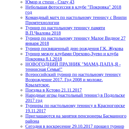
Юмор и стихи - Crazy 43
Небольшая фотосессия в клубе "Покровка" 2018
год
Командный матч по настольному теннису с Внипи
Промтехнологии
Турнир по настольному теннису памяти
В.П.Чкалова 2018
Турнир по настольному теннису Малое Видное 27
января 2018
Турнир посвященный дню рождения Г.К. Жукова
Турнир между клубами Орехово-Зуево и клуба
Покровка 8.1.2018
НОВОГОДНИЙ ПРАЗНИК "МАМА,ПАПА,Я -
теннисная Семья!"
Всероссийский турнир по настольному теннису
Возрождение 2017. Год 2008 и моложе.
Крылатское.
Поездка в Кстово 21.11.2017
Народные игры (настольный теннис) в Подольске
2017 год
Турниры по настольному теннису в Красногорске
19.11.2017
Приглашаются на занятия пенсионеры Басманного
района
Сегодня в воскресение 29.10.2017 прошел турнир