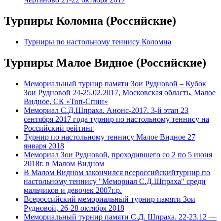
Турниры Коломна (Российские)
Турниры по настольному теннису Коломна
Турниры Малое Видное (Российские)
Мемориальный турнир памяти Зои Рудновой – Кубок
Зои Рудновой 24-25.02.2017, Московская область, Малое
Видное, СК «Топ-Спин»
Мемориал С.Д.Шпраха. Анонс-2017. 3-й этап 23
сентября 2017 года турнир по настольному теннису на
Российский рейтинг
Турнир по настольному теннису Малое Видное 27
января 2018
Мемориал Зои Рудновой, проходившего со 2 по 5 июня
2018г. в Малом Видном
В Малом Видном закончился всероссийскийтурнир по
настольному теннису "Мемориал С.Д.Шпраха" среди
мальчиков и девочек 2007г.р.
Всероссийский мемориальный турнир памяти Зои
Рудновой, 26-28 октября 2018
Мемориальный турнир памяти С.Д. Шпраха. 22-23.12 —