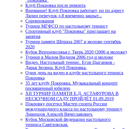
"Покровка"
Клуб Покровка после ремонта
Внимание! Клуб Покровка работает, но по адресу
Лялин переулок д.8 временно закрыт...
Соревнования
Турнир МГФСО по настольному теннису
Спортивный клуб "Покровка" приглашает на
занятия
Турнир памяти Шпраха 2007 и моложе сентябрь
2020
Кубок Верхневолжья г. Тверь 2020 (2006 и моложе)
Турнир в Малом Видном 2006 год и моложе
Видео. Настольный теннис. Егор Цыганков -
Дарья Зюзина. Клуб Покровка.
Один день на видео в клубе настольного тенниса
Покровка
35 лет клубу Покровка. Музыкальный концерт
посвященный юбилею
XII ТУРНИР ПАМЯТИ Е.Д. АСТАФУРОВА В
НЕСКУЧНОМ САДУ ПРОЙДЁТ 01.09.2019
Покровку посетил Мастер спорта России
международного класса по настольному теннису
Ливенцов Алексей Вячеславович.
Кубок Московской федерации настольного
тенниса Савёловская.