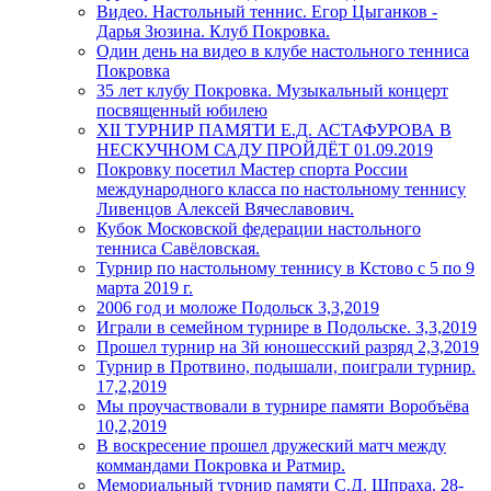
Видео. Настольный теннис. Егор Цыганков -
Дарья Зюзина. Клуб Покровка.
Один день на видео в клубе настольного тенниса
Покровка
35 лет клубу Покровка. Музыкальный концерт
посвященный юбилею
XII ТУРНИР ПАМЯТИ Е.Д. АСТАФУРОВА В
НЕСКУЧНОМ САДУ ПРОЙДЁТ 01.09.2019
Покровку посетил Мастер спорта России
международного класса по настольному теннису
Ливенцов Алексей Вячеславович.
Кубок Московской федерации настольного
тенниса Савёловская.
Турнир по настольному теннису в Кстово с 5 по 9
марта 2019 г.
2006 год и моложе Подольск 3,3,2019
Играли в семейном турнире в Подольске. 3,3,2019
Прошел турнир на 3й юношесский разряд 2,3,2019
Турнир в Протвино, подышали, поиграли турнир.
17,2,2019
Мы проучаствовали в турнире памяти Воробъёва
10,2,2019
В воскресение прошел дружеский матч между
коммандами Покровка и Ратмир.
Мемориальный турнир памяти С.Д. Шпраха. 28-