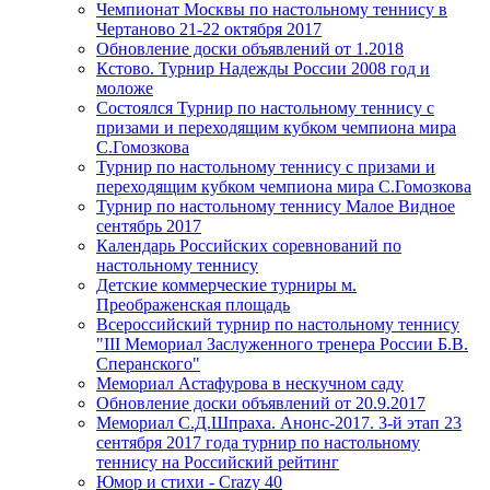
Чемпионат Москвы по настольному теннису в
Чертаново 21-22 октября 2017
Обновление доски объявлений от 1.2018
Кстово. Турнир Надежды России 2008 год и
моложе
Состоялся Турнир по настольному теннису с
призами и переходящим кубком чемпиона мира
С.Гомозкова
Турнир по настольному теннису с призами и
переходящим кубком чемпиона мира С.Гомозкова
Турнир по настольному теннису Малое Видное
сентябрь 2017
Календарь Российских соревнований по
настольному теннису
Детские коммерческие турниры м.
Преображенская площадь
Всероссийский турнир по настольному теннису
"III Мемориал Заслуженного тренера России Б.В.
Сперанского"
Мемориал Астафурова в нескучном саду
Обновление доски объявлений от 20.9.2017
Мемориал С.Д.Шпраха. Анонс-2017. 3-й этап 23
сентября 2017 года турнир по настольному
теннису на Российский рейтинг
Юмор и стихи - Crazy 40