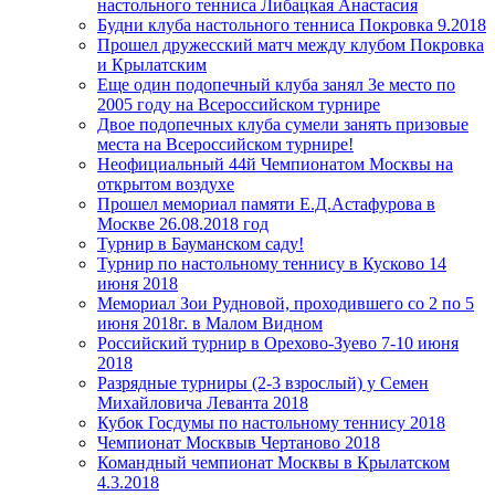
настольного тенниса Либацкая Анастасия
Будни клуба настольного тенниса Покровка 9.2018
Прошел дружесский матч между клубом Покровка
и Крылатским
Еще один подопечный клуба занял 3е место по
2005 году на Всероссийском турнире
Двое подопечных клуба сумели занять призовые
места на Всероссийском турнире!
Неофициальный 44й Чемпионатом Москвы на
открытом воздухе
Прошел мемориал памяти Е.Д.Астафурова в
Москве 26.08.2018 год
Турнир в Бауманском саду!
Турнир по настольному теннису в Кусково 14
июня 2018
Мемориал Зои Рудновой, проходившего со 2 по 5
июня 2018г. в Малом Видном
Российский турнир в Орехово-Зуево 7-10 июня
2018
Разрядные турниры (2-3 взрослый) у Семен
Михайловича Леванта 2018
Кубок Госдумы по настольному теннису 2018
Чемпионат Москвыв Чертаново 2018
Командный чемпионат Москвы в Крылатском
4.3.2018