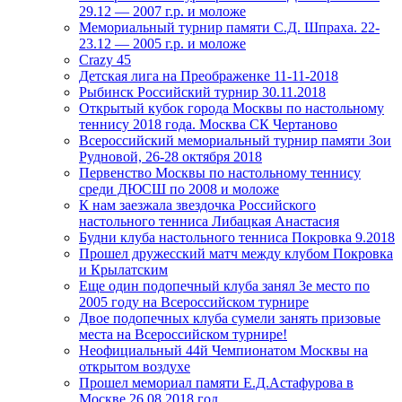
29.12 — 2007 г.р. и моложе
Мемориальный турнир памяти С.Д. Шпраха. 22-
23.12 — 2005 г.р. и моложе
Crazy 45
Детская лига на Преображенке 11-11-2018
Рыбинск Российский турнир 30.11.2018
Открытый кубок города Москвы по настольному
теннису 2018 года. Москва СК Чертаново
Всероссийский мемориальный турнир памяти Зои
Рудновой, 26-28 октября 2018
Первенство Москвы по настольному теннису
среди ДЮСШ по 2008 и моложе
К нам заезжала звездочка Российского
настольного тенниса Либацкая Анастасия
Будни клуба настольного тенниса Покровка 9.2018
Прошел дружесский матч между клубом Покровка
и Крылатским
Еще один подопечный клуба занял 3е место по
2005 году на Всероссийском турнире
Двое подопечных клуба сумели занять призовые
места на Всероссийском турнире!
Неофициальный 44й Чемпионатом Москвы на
открытом воздухе
Прошел мемориал памяти Е.Д.Астафурова в
Москве 26.08.2018 год