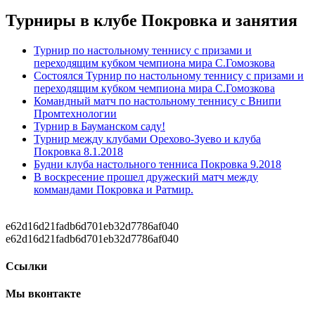
Турниры в клубе Покровка и занятия
Турнир по настольному теннису с призами и
переходящим кубком чемпиона мира С.Гомозкова
Состоялся Турнир по настольному теннису с призами и
переходящим кубком чемпиона мира С.Гомозкова
Командный матч по настольному теннису с Внипи
Промтехнологии
Турнир в Бауманском саду!
Турнир между клубами Орехово-Зуево и клуба
Покровка 8.1.2018
Будни клуба настольного тенниса Покровка 9.2018
В воскресение прошел дружеский матч между
коммандами Покровка и Ратмир.
e62d16d21fadb6d701eb32d7786af040
e62d16d21fadb6d701eb32d7786af040
Ссылки
Мы вконтакте