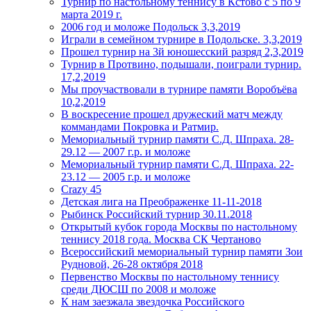
Турнир по настольному теннису в Кстово с 5 по 9
марта 2019 г.
2006 год и моложе Подольск 3,3,2019
Играли в семейном турнире в Подольске. 3,3,2019
Прошел турнир на 3й юношесский разряд 2,3,2019
Турнир в Протвино, подышали, поиграли турнир.
17,2,2019
Мы проучаствовали в турнире памяти Воробъёва
10,2,2019
В воскресение прошел дружеский матч между
коммандами Покровка и Ратмир.
Мемориальный турнир памяти С.Д. Шпраха. 28-
29.12 — 2007 г.р. и моложе
Мемориальный турнир памяти С.Д. Шпраха. 22-
23.12 — 2005 г.р. и моложе
Crazy 45
Детская лига на Преображенке 11-11-2018
Рыбинск Российский турнир 30.11.2018
Открытый кубок города Москвы по настольному
теннису 2018 года. Москва СК Чертаново
Всероссийский мемориальный турнир памяти Зои
Рудновой, 26-28 октября 2018
Первенство Москвы по настольному теннису
среди ДЮСШ по 2008 и моложе
К нам заезжала звездочка Российского