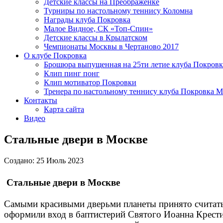
Детские классы на Преображенке
Турниры по настольному теннису Коломна
Награды клуба Покровка
Малое Видное, СК «Топ-Спин»
Детские классы в Крылатском
Чемпионаты Москвы в Чертаново 2017
О клубе Покровка
Брошюра выпущенная на 25ти летие клуба Покровк
Клип пинг понг
Клип мотиватор Покровки
Тренера по настольному теннису клуба Покровка М
Контакты
Карта сайта
Видео
Стальные двери в Москве
Создано: 25 Июль 2023
Стальные двери в Москве
Самыми красивыми дверьми планеты принято считать 
оформили вход в баптистерий Святого Иоанна Крест