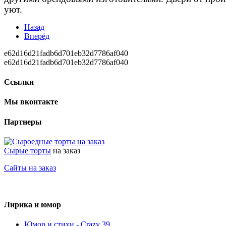
уют.
Назад
Вперёд
e62d16d21fadb6d701eb32d7786af040
e62d16d21fadb6d701eb32d7786af040
Ссылки
Мы вконтакте
Партнеры
Сырые торты
на заказ
Сайты на заказ
Лирика и юмор
Юмор и стихи - Crazy 39