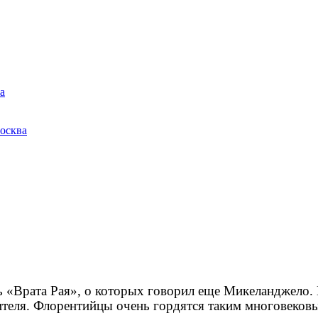
а
осква
«Врата Рая», о которых говорил еще Микеланджело. 
ителя. Флорентийцы очень гордятся таким многовеков