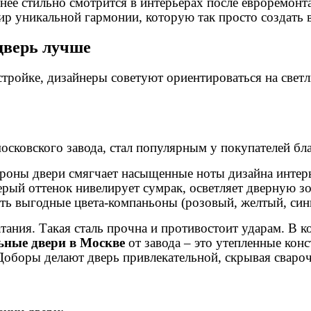
нее стильно смотрится в интерьерах после евроремонт
р уникальной гармонии, которую так просто создать 
дверь лучше
стройке, дизайнеры советуют ориентироваться на свет
московского завода, стал популярным у покупателей б
роны двери смягчает насыщенные ноты дизайна интер
ерый оттенок нивелирует сумрак, осветляет дверную зо
ть выгодные цвета-компаньоны (розовый, желтый, син
тания. Такая сталь прочна и противостоит ударам. В 
ьные двери в Москве
от завода – это утепленные ко
Доборы делают дверь привлекательной, скрывая сваро