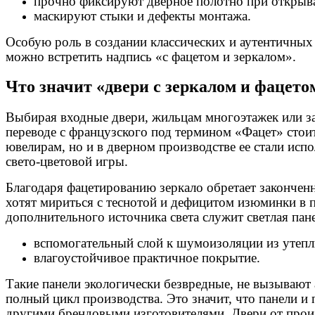
прочно фиксируют дверное полотно при открыв
маскируют стыки и дефекты монтажа.
Особую роль в создании классических и аутентичных
можно встретить надпись «с фацетом и зеркалом».
Что значит «двери с зеркалом и фацето
Выбирая входные двери, жильцам многоэтажек или за
переводе с французского под термином «Фацет» стои
ювелирам, но и в дверном производстве ее стали испо
свето-цветовой игры.
Благодаря фацетированию зеркало обретает закончен
хотят мириться с теснотой и дефицитом изюминки в
дополнительного источника света служит светлая п
вспомогательный слой к шумоизоляции из утепл
влагоустойчивое практичное покрытие.
Такие панели экологически безвредные, не вызывают
полный цикл производства. Это значит, что панели 
другими брендовыми изготовителями. Двери от произ