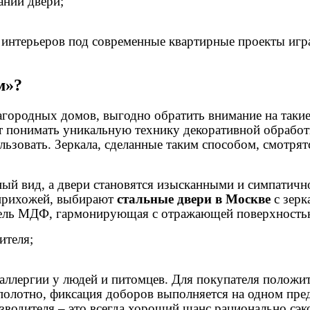
ании двери;
 интерьеров под современные квартирные проекты игра
м»?
городных домов, выгодно обратить внимание на такие
т понимать уникальную технику декоративной обработк
льзовать. Зеркала, сделанные таким способом, смотрят
ный вид, а двери становятся изысканными и симпатичн
 прихожей, выбирают
стальные двери в Москве
с зерк
анель МДФ, гармонирующая с отражающей поверхностью
ителя;
 аллергии у людей и питомцев. Для покупателя положи
и полотно, фиксация доборов выполняется на одном пр
водителя – это всегда хороший шанс рационально сэко