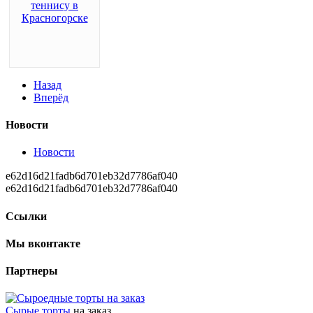
Назад
Вперёд
Новости
Новости
e62d16d21fadb6d701eb32d7786af040
e62d16d21fadb6d701eb32d7786af040
Ссылки
Мы вконтакте
Партнеры
Сырые торты
на заказ