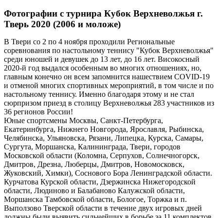
Фотографии с турнира Кубок Верхневолжья г.
Тверь 2020 (2006 и моложе)
В Твери со 2 по 4 ноября проходили Региональные
соревнования по настольному теннису "Кубок Верхневолжья"
среди юношей и девушек до 13 лет, до 16 лет. Високосный
2020-й год выдался особенным во многих отношениях, но,
главным конечно он всем запомнится нашествием COVID-19
и отменой многих спортивных мероприятий, в том числе и по
настольному теннису. Именно благодаря этому и не стал
сюрпризом приезд в столицу Верхневолжья 283 участников из
36 регионов России!
Юные спортсмены Москвы, Санкт-Петербурга,
Екатеринбурга, Нижнего Новгорода, Ярославля, Рыбинска,
Челябинска, Ульяновска, Рязани, Липецка, Курска, Самары,
Сургута, Моршанска, Калининграда, Твери, городов
Московской области (Коломна, Серпухов, Солнечногорск,
Дмитров, Дрезна, Люберцы, Дмитров, Новомосковск,
Жуковский, Химки), Соснового Бора Ленинградской области.
Курчатова Курской области, Дзержинска Нижегородской
области, Людиново и Балабаново Калужской области,
Моршанска Тамбовской области, Бологое, Торжка и п.
Выползово Тверской области в течение двух игровых дней
должны были выявить сильнейших в борьбе за 11 комплектов