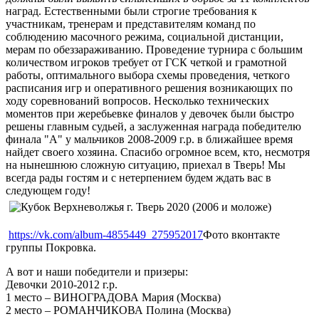
наград. Естественными были строгие требования к
участникам, тренерам и представителям команд по
соблюдению масочного режима, социальной дистанции,
мерам по обеззараживанию. Проведение турнира с большим
количеством игроков требует от ГСК четкой и грамотной
работы, оптимального выбора схемы проведения, четкого
расписания игр и оперативного решения возникающих по
ходу соревнований вопросов. Несколько технических
моментов при жеребьевке финалов у девочек были быстро
решены главным судьей, а заслуженная награда победителю
финала "А" у мальчиков 2008-2009 г.р. в ближайшее время
найдет своего хозяина. Спасибо огромное всем, кто, несмотря
на нынешнюю сложную ситуацию, приехал в Тверь! Мы
всегда рады гостям и с нетерпением будем ждать вас в
следующем году!
https://vk.com/album-4855449_275952017
Фото вконтакте
группы Покровка.
А вот и наши победители и призеры:
Девочки 2010-2012 г.р.
1 место – ВИНОГРАДОВА Мария (Москва)
2 место – РОМАНЧИКОВА Полина (Москва)