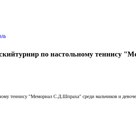
адь
скийтурнир по настольному теннису "М
ому теннису "Мемориал С.Д.Шпраха" среди мальчиков и девочек 