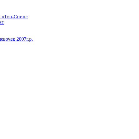
К «Топ-Спин»
нг
вочек 2007г.р.