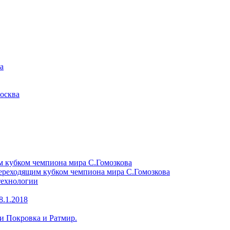
а
осква
м кубком чемпиона мира С.Гомозкова
переходящим кубком чемпиона мира С.Гомозкова
технологии
8.1.2018
и Покровка и Ратмир.