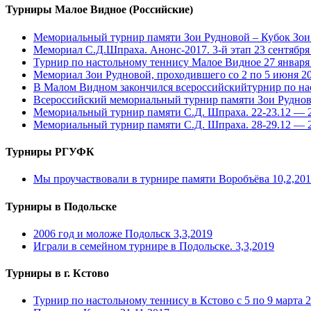
Турниры Малое Видное (Российские)
Мемориальный турнир памяти Зои Рудновой – Кубок Зои 
Мемориал С.Д.Шпраха. Анонс-2017. 3-й этап 23 сентября
Турнир по настольному теннису Малое Видное 27 января
Мемориал Зои Рудновой, проходившего со 2 по 5 июня 2
В Малом Видном закончился всероссийскийтурнир по нас
Всероссийский мемориальный турнир памяти Зои Рудново
Мемориальный турнир памяти С.Д. Шпраха. 22-23.12 — 2
Мемориальный турнир памяти С.Д. Шпраха. 28-29.12 — 2
Турниры РГУФК
Мы проучаствовали в турнире памяти Воробъёва 10,2,20
Турниры в Подольске
2006 год и моложе Подольск 3,3,2019
Играли в семейном турнире в Подольске. 3,3,2019
Турниры в г. Кстово
Турнир по настольному теннису в Кстово с 5 по 9 марта 2