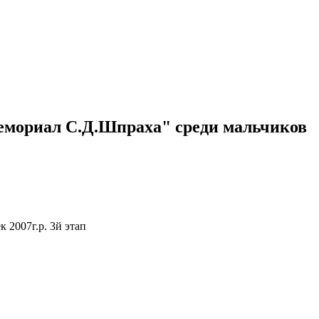
емориал С.Д.Шпраха" среди мальчиков
2007г.р. 3й этап