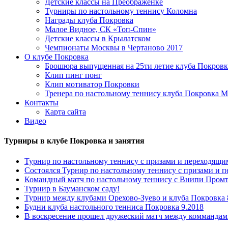
Детские классы на Преображенке
Турниры по настольному теннису Коломна
Награды клуба Покровка
Малое Видное, СК «Топ-Спин»
Детские классы в Крылатском
Чемпионаты Москвы в Чертаново 2017
О клубе Покровка
Брошюра выпущенная на 25ти летие клуба Покровк
Клип пинг понг
Клип мотиватор Покровки
Тренера по настольному теннису клуба Покровка М
Контакты
Карта сайта
Видео
Турниры в клубе Покровка и занятия
Турнир по настольному теннису с призами и переходящи
Состоялся Турнир по настольному теннису с призами и 
Командный матч по настольному теннису с Внипи Пром
Турнир в Бауманском саду!
Турнир между клубами Орехово-Зуево и клуба Покровка 
Будни клуба настольного тенниса Покровка 9.2018
В воскресение прошел дружеский матч между коммандам