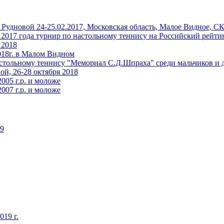
Рудновой 24-25.02.2017, Московская область, Малое Видное, С
 2017 года турнир по настольному теннису на Российский рейти
 2018
018г. в Малом Видном
тольному теннису "Мемориал С.Д.Шпраха" среди мальчиков и де
й, 26-28 октября 2018
005 г.р. и моложе
007 г.р. и моложе
19
019 г.