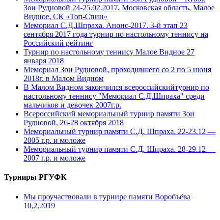
Зои Рудновой 24-25.02.2017, Московская область, Малое
Видное, СК «Топ-Спин»
Мемориал С.Д.Шпраха. Анонс-2017. 3-й этап 23
сентября 2017 года турнир по настольному теннису на
Российский рейтинг
Турнир по настольному теннису Малое Видное 27
января 2018
Мемориал Зои Рудновой, проходившего со 2 по 5 июня
2018г. в Малом Видном
В Малом Видном закончился всероссийскийтурнир по
настольному теннису "Мемориал С.Д.Шпраха" среди
мальчиков и девочек 2007г.р.
Всероссийский мемориальный турнир памяти Зои
Рудновой, 26-28 октября 2018
Мемориальный турнир памяти С.Д. Шпраха. 22-23.12 —
2005 г.р. и моложе
Мемориальный турнир памяти С.Д. Шпраха. 28-29.12 —
2007 г.р. и моложе
Турниры РГУФК
Мы проучаствовали в турнире памяти Воробъёва
10,2,2019