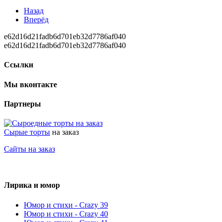
Назад
Вперёд
e62d16d21fadb6d701eb32d7786af040
e62d16d21fadb6d701eb32d7786af040
Ссылки
Мы вконтакте
Партнеры
Сырые торты
на заказ
Сайты на заказ
Лирика и юмор
Юмор и стихи - Crazy 39
Юмор и стихи - Crazy 40