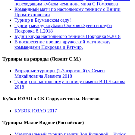
переходящим кубком чемпиона мира С.Гомозкова
Командный матч по настольному теннису с Внипи
Промтехнологии
Турнир в Бауманском саду!
Турнир между клубами Орехово-Зуево и клуба
Покровка 8.1.2018
Будни клуба настольного тенниса Покровка 9.2018
В воскресение прошел дружеский матч между
коммандами Покровка и Ратмир.
Турниры на разряды (Левант С.М.)
Разрядные турниры (2-3 взрослый) у Семен
Михайловича Леванта 2018
Турнир по настольному теннису памяти В.П.Чкалова
2018
Кубки ЮЗАО в СК Содружество м. Ясенево
КУБОК ЮЗАО 2017
Турниры Малое Видное (Российские)
Мемориальный турнир памяти Зои Рудновой – Кубок