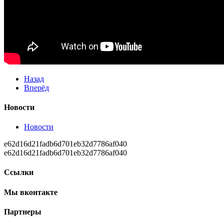
Назад
Вперёд
Новости
Новости
e62d16d21fadb6d701eb32d7786af040
e62d16d21fadb6d701eb32d7786af040
Ссылки
Мы вконтакте
Партнеры