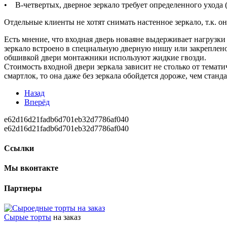
• В-четвертых, дверное зеркало требует определенного ухода (
Отдельные клиенты не хотят снимать настенное зеркало, т.к. о
Есть мнение, что входная дверь новаяне выдерживает нагрузки 
зеркало встроено в специальную дверную нишу или закреплено
обшивкой двери монтажники используют жидкие гвозди.
Стоимость входной двери зеркала зависит не столько от темати
смартлок, то она даже без зеркала обойдется дороже, чем стан
Назад
Вперёд
e62d16d21fadb6d701eb32d7786af040
e62d16d21fadb6d701eb32d7786af040
Ссылки
Мы вконтакте
Партнеры
Сырые торты
на заказ