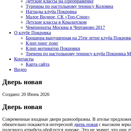
Детские классы на Преображенке
Турниры по настольному теннису Коломна
Награды клуба Покровка
Малое Видное, СК «Топ-Спин»
Детские классы в Крылатском
Чемпионаты Москвы в Чертаново 2017
О клубе Покровка
Брошюра выпущенная на 25ти летие клуба Покровк
Клип пинг понг
Клип мотиватор Покровки
Тренера по настольному теннису клуба Покровка М
Контакты
Карта сайта
Видео
Дверь новая
Создано: 20 Июнь 2026
Дверь новая
Современные входные двери разнообразны. В ателье предложе
обязательно покажется интересной
дверь новая
с высоким зерк
полезного атрибута обойдутся дороже. Это не значит, что они 