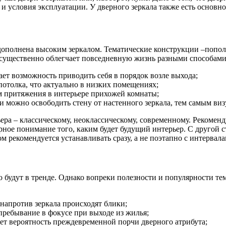
 и условия эксплуатации. У дверного зеркала также есть основн
 дополнена высоким зеркалом. Тематические конструкции –попо
 существенно облегчает повседневную жизнь разными способам
ает возможность приводить себя в порядок возле выхода;
потолка, что актуально в низких помещениях;
ом притяжения в интерьере прихожей комнаты;
и можно освободить стену от настенного зеркала, тем самым ви
ера – классическому, неоклассическому, современному. Рекомен
арное понимание того, каким будет будущий интерьер. С другой 
 рекомендуется устанавливать сразу, а не поэтапно с интервала
 будут в тренде. Однако вопреки полезности и популярности те
напротив зеркала происходят блики;
пребывание в фокусе при выходе из жилья;
т вероятность преждевременной порчи дверного атрибута;