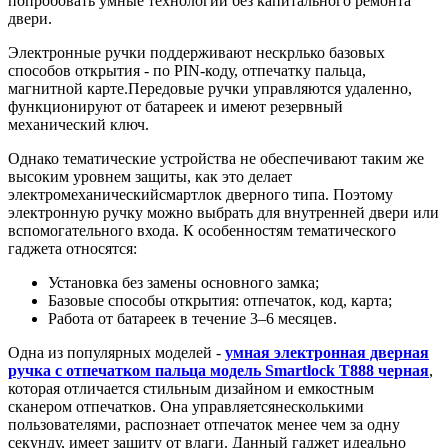
попробовать умные технологии без капитального ремонта
двери.
Электронные ручки поддерживают нескрлько базовых
способов открытия - по PIN-коду, отпечатку пальца,
магнитной карте.Передовые ручки управляются удаленно,
функционируют от батареек и имеют резервный
механический ключ.
Однако тематические устройства не обеспечивают таким же
высоким уровнем защиты, как это делает
электромеханическийсмартлок дверного типа. Поэтому
электронную ручку можно выбрать для внутренней двери или
вспомогательного входа. К особенностям тематического
гаджета относятся:
Установка без замены основного замка;
Базовые способы открытия: отпечаток, код, карта;
Работа от батареек в течение 3–6 месяцев.
Одна из популярных моделей -
умная электронная дверная
ручка с отпечатком пальца модель Smartlock T888 черная
,
которая отличается стильным дизайном и емкостным
сканером отпечатков. Она управляетсянесколькими
пользователями, распознает отпечаток менее чем за одну
секунду, имеет защиту от влаги. Данный гаджет идеально