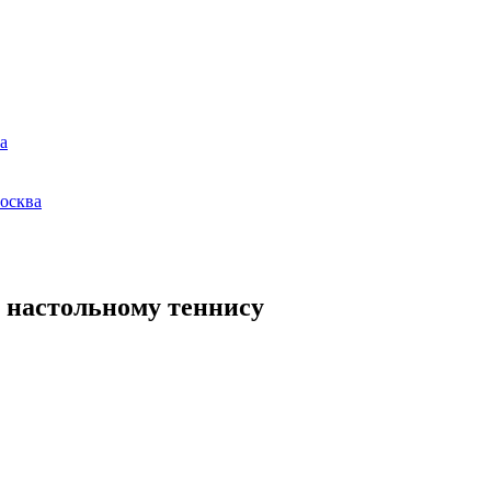
а
осква
 настольному теннису