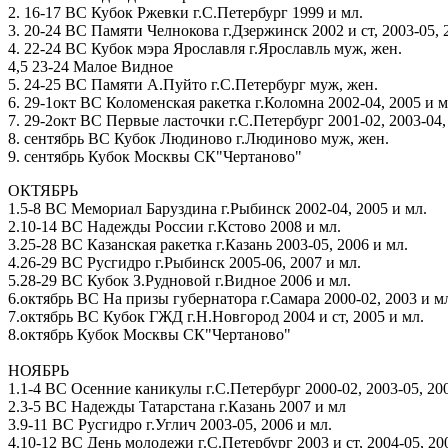
2. 16-17 ВС Кубок Ржевки г.С.Петербург 1999 и мл.
3. 20-24 ВС Памяти Челнокова г.Дзержинск 2002 и ст, 2003-05, 
4. 22-24 ВС Кубок мэра Ярославля г.Ярославль муж, жен.
4,5 23-24 Малое Видное
5. 24-25 ВС Памяти А.Пуйто г.С.Петербург муж, жен.
6. 29-1окт ВС Коломенская ракетка г.Коломна 2002-04, 2005 и м
7. 29-2окт ВС Первые ласточки г.С.Петербург 2001-02, 2003-04, 
8. сентябрь ВС Кубок Людиново г.Людиново муж, жен.
9. сентябрь Кубок Москвы СК"Чертаново"
ОКТЯБРЬ
1.5-8 ВС Мемориал Баруздина г.Рыбинск 2002-04, 2005 и мл.
2.10-14 ВС Надежды России г.Кстово 2008 и мл.
3.25-28 ВС Казанская ракетка г.Казань 2003-05, 2006 и мл.
4.26-29 ВС Русгидро г.Рыбинск 2005-06, 2007 и мл.
5.28-29 ВС Кубок З.Рудновой г.Видное 2006 и мл.
6.октябрь ВС На призы губернатора г.Самара 2000-02, 2003 и м
7.октябрь ВС Кубок ГЖД г.Н.Новгород 2004 и ст, 2005 и мл.
8.октябрь Кубок Москвы СК"Чертаново"
НОЯБРЬ
1.1-4 ВС Осенние каникулы г.С.Петербург 2000-02, 2003-05, 200
2.3-5 ВС Надежды Татарстана г.Казань 2007 и мл
3.9-11 ВС Русгидро г.Углич 2003-05, 2006 и мл.
4.10-12 ВС День молодежи г.С.Петербург 2003 и ст, 2004-05, 20