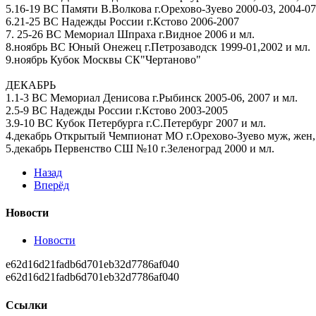
5.16-19 ВС Памяти В.Волкова г.Орехово-Зуево 2000-03, 2004-07,
6.21-25 ВС Надежды России г.Кстово 2006-2007
7. 25-26 ВС Мемориал Шпраха г.Видное 2006 и мл.
8.ноябрь ВС Юный Онежец г.Петрозаводск 1999-01,2002 и мл.
9.ноябрь Кубок Москвы СК"Чертаново"
ДЕКАБРЬ
1.1-3 ВС Мемориал Денисова г.Рыбинск 2005-06, 2007 и мл.
2.5-9 ВС Надежды России г.Кстово 2003-2005
3.9-10 ВС Кубок Петербурга г.С.Петербург 2007 и мл.
4.декабрь Открытый Чемпионат МО г.Орехово-Зуево муж, жен, 
5.декабрь Первенство СШ №10 г.Зеленоград 2000 и мл.
Назад
Вперёд
Новости
Новости
e62d16d21fadb6d701eb32d7786af040
e62d16d21fadb6d701eb32d7786af040
Ссылки