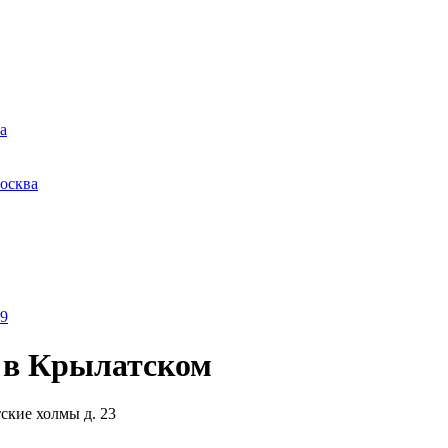
а
осква
19
ы в Крылатском
ские холмы д. 23